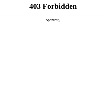
产品及服务
行业解决方案
合作伙伴
投资者关系
顶尖科技公司的长期深度合作，构建起覆盖企业数字化转型全产业链、
整的数字化产品技术镜像。